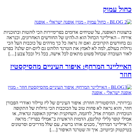
כחול עמוק
בתצוגות האופנה, על שטיחים אדומים בפרימיירות הכי לוהטות ובתוכניות
אירוח – האייליינר הכחול הוא ה-להיט של החודשים האחרונים, וכנראה
גם בחודשים הקרובים. ואם זה נראה כל כך מדהים על כוכבות העל הכי
גדולות בעולם, למה לא לאמץ את הטרנד הלוהט גם ליום-יום שלנו? בפרט
לאור העובדה שכחול פשוט מתאים לכל אישה, בכל גיל ובכל צבע […]
האייליינר המרחף: איפור העיניים מהסיקסטיז
חוזר
גבירותיי, ההיסטוריה חוזרת: איפור העיניים של ליז טיילור ואודרי הפבורן
חוזר, והוא נראה לא פחות טוב על הכוכבות הכי גדולות של התקופה
הנוכחית: הזמרת אדל, לדוגמה, השחקנית ואייקון האופנה זנדאיה, או
אמילי קופר (לילי קולינס), הדמות הראשית ב"אמילי בפריז": מראה
ה"אייליינר המרחף", מכנים אותו ברשת, עם שלל מדריכים וסרטונים
בטיקטוק וביוטיוב. איך זה שטרנד האיפור […]