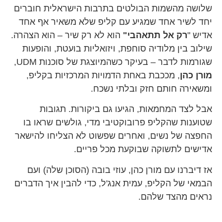
שלושה מהשמות הבולטים בתרבות הישראלית חוברים
יחד לשיר אחד שמגיע עם קליפ שלא משאיר אף אחד
אדיש "
רק אל תתאהבי"
הוא לא רק שיר – הוא הצהרה.
שילוב בין מלודיה סוחפת, ויזואליות בועטת, והופעות
שגורמות לדבר – בעיקר כשהמיוצגת של סוכנות UDM,
מורן כהן
, מככבת באחת הדמויות המרכזיות בקליפ,
ומשאירה חותם חזק ובלתי נשכח.
אבל לצד המחמאות, הגיעו גם ביקורות. תגובות
שטוענות שהקליפ פרובוקטיבי מדי, גולשים שראו בו
החפצה של נשים, ואחרים שפשוט לא הצליחו להישאר
אדישים לתשוקה שבוקעת מכל פריים.
אז דיברנו עם מורן כהן, עוזי בובה (הסוכן שלה) ועם
הבמאי של הקליפ, עמית אנג'ל, כדי להבין איך הדברים
נראים מהצד שלהם.