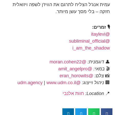
עמית אנג'ל הצליח לתרגם את הוויז'ן לשפה ויזואלית
חזקה – בלי מסך עשן מיותר.
🎙 זמרים:
@itaylevi
@subliminal_official
i_am_the_shadow
👤
דוגמנית:
@moran.cohen22
🎬
במאי:
@amit_angelpro
📸
צלם:
@eran_horowits
🏢
ניהול וייצוג:
@udm.agency
www.udm.co.il
|
📍
Location:
חוות אלנבי