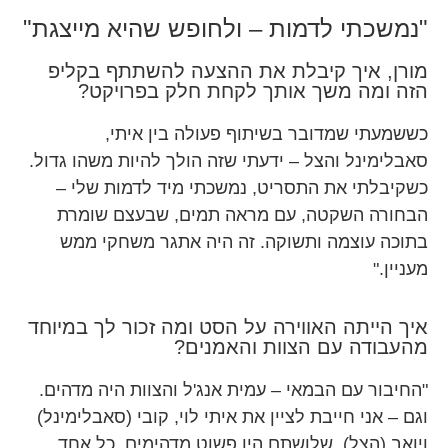
"נמשכתי לדמות – ולחופש שהיא מייצגת"
מורן, איך קיבלת את ההצעה להשתתף בקליפ
הזה ומה משך אותך לקחת חלק בפרויקט?
כששמעתי שמדובר בשיתוף פעולה בין איתי,
סאבלימינל והצל – ידעתי שזה הולך להיות משהו גדול.
כשקיבלתי את התסריט, נמשכתי מיד לדמות שלי –
הבחורה השקטה, עם מראה תמים, שבעצם שומרת
בתוכה עוצמה ותשוקה. זה היה אתגר משחקי ממש
מעניין."
איך הייתה האווירה על הסט ומה זכור לך במיוחד
מהעבודה עם הצוות והאמנים?
"החיבור עם הבמאי – עמית אנג'ל והצוות היה מדהים.
וגם – אני חייבת לציין את איתי לוי, קובי (סאבלימינל)
ויואב (הצל). שלושתם היו פשוט מדהימים. כל אחד