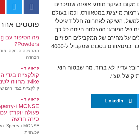
מקום בעיקר מותגי אופנה שנמכרים
 דמות מייצגת במטאוורס, וכמו בעולם
, למשל, השיקה לאחרונה חלל דיגיטלי
פוסטים אחרו
קים של המותג; ההצלחה הייתה כל כך
מה 
ים על מחירם של המקבילים הפיזיים
Powders?
שלהם: תיק של גוצ'י, למשל, שעולה בחנות 3400 דולר, נמכר במטאוורס בסכום שמקביל ל-4000
המהפכה הירוקה: פודר
הצהרה
ב? עדיין לא ברור. מה שבטוח הוא
קראו עוד »
ק של גוצ'י.
Nike: מחווה לשמש, לחול ולים
קולקציית בגדי הים של ike SS26
קראו עוד »
LinkedIn
פעולה יוקרתי עם 
סירה חדשה
MONSE 
עכשווית