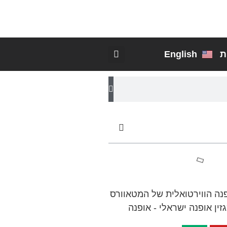
ת
English