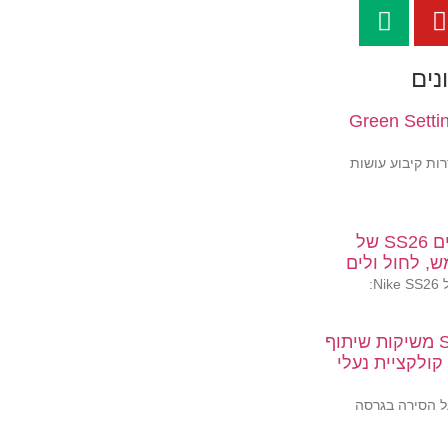
נים
הסיפור עם Green Setting
ות קיבוע עושות
קולקציית בגדי הים SS26 של
N:
MONSE ו-Sperry משיקות שיתוף
קולקציית נעלי
ו-Sperry: נעל הסירה בגרסה