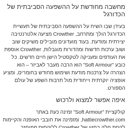
מחשבה מחודשת על ההשפעה הסביבתית של
הכדורגל
בעידן שבו השיח על ההשפעה הסביבתית של תעשיית
הכדורגל הולך ומתרחב, Crowther מציעה אלטרנטיבה
יצירתית ומודעת. בעוד מועדונים מובילים משיקים שוב
ושוב ערכות חדשות ומהדורות מוגבלות, Crowther אוספת
את העודפים ומעניקה לטקסטיל הישן חיים חדשים. כל
כובע "Soft Armour" הוא הרבה מעבר לאביזר – הוא
הצהרה על צרכנות מודעת ושימוש מחודש בחומרים, ומציע
אופציה יוקרתית וייחודית מול תרבות השפע של עולם
הספורט.
איפה אפשר למצוא ולרכוש
קולקציית "Soft Armour" זמינה כעת באתר
hattiecrowther.com, ומזמינה את חובבי האופנה והקיימות
לקחת חלק בחזון של Crowther ללוקסוס ממוחזר.