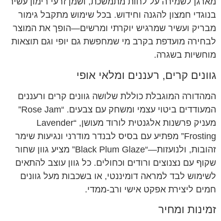
מארגן לשמירה על לחות מתמשכת, ושמן זרעי רימון עשיר
בנוגדי חמצון להגנה וחידוש. בכל שימוש מתקבל גימור
מבריק ועשיר שמרגיש יוקרתי ומרשים—הופך את המוצר
לבחירה מועדפת בקרב מי שמחפשת גם יופי וגם תוצאות
מוחשיות בשגרה.
גוונים קרים, רעננים ומלאי אופי
המהדורה המוגבלת כוללת שלושה גוונים קרים ורעננים
המעודדים ביטוי עצמי ומשחק עם צבעים. “Rose Jam”
מעניק פרשנות אלגנטית לורוד מעושן, “Lavender
Frosting” מפתיע עם בסיס לבנדר מודרני ונגיעות שימר
זהובות, ולנועזות—“Black Plum Glaze” מציע גוון שחור
שקוף עם נצנוצים ורודים וכחולים. כל גוון עוצב להתאים
לשימוש לבד למראה דומיננטי, או בשכבות מעל גוונים
חמים ליצירת אפקט אישי ורב-ממדי.
זמינות ומחיר