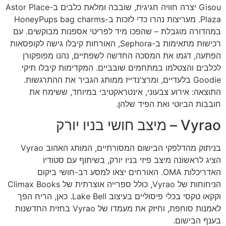
Gisou יצרה חוויה חגיגית, שובבה ומלאת כלבים ב-Astor Place
Plaza. מעריצות נהרו כדי לזכות ב-HoneyPups bag charms
במהדורה מוגבלת – שהפכו מיד לפריטי אספנות מבוקשים. עם
רכישות מתאימות ב-Sephora, האורחות קיבלו גישה לקופסאות
הפתעה, דגמו את המסכה החדשה לשפתיים, נהנו מפופקורן
לכלבים והצטלמו במתחמים שובביים. המקדימות קיבלו תיקי
Goodie בלעדיים, ומרצ'נדייז ממותג הגביר את ההתרגשות.
התוצאה: אירוע צבעוני, אינטראקטיבי במיוחד, ששימח את
חובבות הביוטי ואת הפיד שלהן.
Vyrao – מיצב חושי בניו יורק
בניתוק מהדלפקי הבישום המסורתיים, המותג האהוב Vyrao
הציג לראשונה מיצב פיזי בניו יורק, בשיתוף עם סטודיו
האדריכלות OMA. האורחים יצאו למסע רב-חושי ביקום
הניחוחות של Vyrao, כולל ספרייה אוצרתית של Climax Books
וקקאו טקסי בכלי פיסוליים בעיצוב Lake Bell. כאן, הריח הפך
לאמנות סוחפת, וחיזק את מעמדו של Vyrao בחזית החדשנות
בענף הבישום.