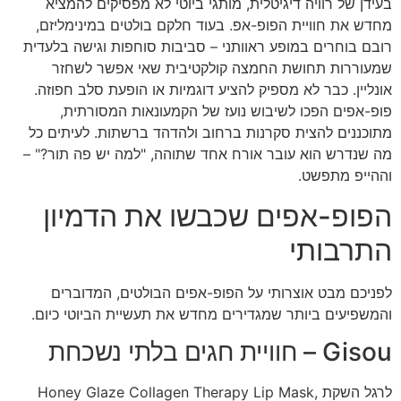
בעידן של רוויה דיגיטלית, מותגי ביוטי לא מפסיקים להמציא
מחדש את חוויית הפופ-אפ. בעוד חלקם בולטים במינימליזם,
רובם בוחרים במופע ראוותני – סביבות סוחפות וגישה בלעדית
שמעוררות תחושת החמצה קולקטיבית שאי אפשר לשחזר
אונליין. כבר לא מספיק להציע דוגמיות או הופעת סלב חפוזה.
פופ-אפים הפכו לשיבוש נועז של הקמעונאות המסורתית,
מתוכננים להצית סקרנות ברחוב ולהדהד ברשתות. לעיתים כל
מה שנדרש הוא עובר אורח אחד שתוהה, "למה יש פה תור?" –
וההייפ מתפשט.
הפופ-אפים שכבשו את הדמיון
התרבותי
לפניכם מבט אוצרותי על הפופ-אפים הבולטים, המדוברים
והמשפיעים ביותר שמגדירים מחדש את תעשיית הביוטי כיום.
Gisou – חוויית חגים בלתי נשכחת
לרגל השקת Honey Glaze Collagen Therapy Lip Mask,