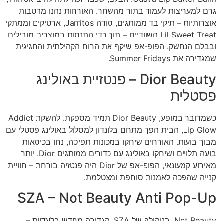
גרם למעריצות לעמוד בתור מהשחר. האורחות נהנו מהטבות
אוצרותיות – תיקי בד ממותגים, סודה Jarritos, ארטיקים וממתקי
Lil Sweet Treat השוודיים – תוך כדי התנסות במוצרים מובילים
ובבלם הנחשק. הפופ-אפ שיקף את הרוח הקהילתית והחגיגית
שמגדירה את Summer Fridays.
Dior Beauty – פנטזיית באולינג
פסטלית
כשמדובר במופע, Dior Beauty תמיד מספקת. להשקת Addict
Lip Glow, הבית הפך מתחם בלונדון למסלול באולינג פסטלי עם
מבוך בועות. האורחים שיחקו במכונות תפיסה, נחו בכיסאות
בועה תלויים ושיחקו באולינג עם כדורים ממותגים Dior. יותר
מאירוע קמעונאי, הפופ-אפ של Dior היה פנטזיה בורחת – חוויית
קנייה שהפכה לאמנות סוחפת ומצטלמת.
SZA – Not Beauty Anti Pop-Up
Not Beauty, בניהולה של SZA, הגדירה מחדש בלעדיות –