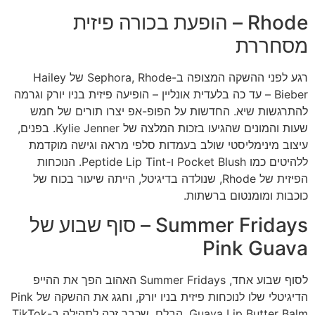
Rhode – הופעת בכורה פיזית
מסחררת
רגע לפני ההשקה המצופה ב-Sephora, Rhode של Hailey
Bieber – עד כה בלעדית אונליין – הופיעה פיזית בניו יורק וגרמה
להתרגשות שיא. החדשות על הפופ-אפ יצרו תורים של חמש
שעות והמונים שהגיעו בזכות המלצה של Kylie Jenner. בפנים,
עיצוב מינימליסטי שולב בעמדות סלפי מראה וגישה מוקדמת
ללהיטים כמו Pocket Blush ו-Peptide Lip Tint. הנוכחות
הפיזית של Rhode, שנולדה בדיגיטל, הייתה שיעור בכוח של
כוכבות ומומנטום ברשתות.
Summer Fridays – סוף שבוע של
Pink Guava
לסוף שבוע אחד, Summer Fridays האהוב הפך את ההייפ
הדיגיטלי שלו לנוכחות פיזית בניו יורק, וחגג את ההשקה של Pink
Guava Lip Butter Balm. הבלם, שכבר זכה לתהילה ב-TikTok,