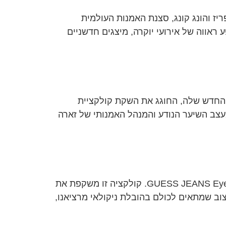
ו לונדון, פריז והונג קונג, סצנת האמנות העולמית
ביותר. בין ה-5 ל-7 בדצמבר, העיר הפכה למופע ראווה של אירועי יוקרה, מיצגים חדשניים
 החדש שלה, החוגג את השקת קולקציית
לאו, מעצב השיער הנודע והמנהל האמנותי של זארה
עידן חדש ל-GUESS מותג GUESS פותח פרק חדש עם השקת קולקציית המשקפיים הראשונה שלו – GUESS JEANS Eyewear. קולקציה זו משקפת את
ריות ולטרנדים עכשוויים, ומותאמת לדור ה-Z ולדור האלפא. עיצוב שמתאים לכולם בהובלת ניקולאי מרציאנו,