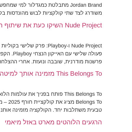
משודרג לצד שתי קולקציות לבוש מהונדסות בק
Nude Project השיקו כעת את שיתוף הפעולה השלישי שלהם עם Playboy
פרשנות מודרנית, שובבה ונועזת. אחרי ההצלחה של "Heroes of Pleasure" ב-2023 ו-"oy Part II
This Belongs To מזמינה אותך למיטה
gs To
טבעית משתלבות יחד. הקולקציה מזמינה אותנו 
הרגעים הלוהטים מארט באזל מיאמי