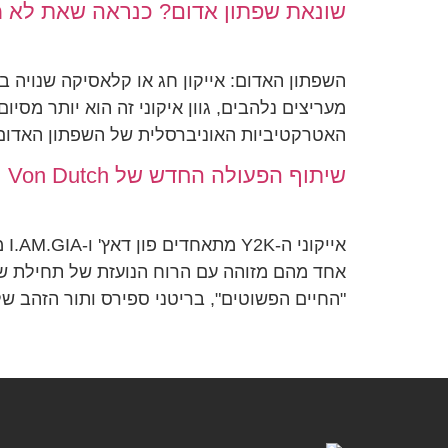
שונאת שפתון אדום? כנראה שאת לא מו
השפתון האדום: אייקון חג או קלאסיקה שנויה 
מעריצים נלהבים, גוון איקוני זה הוא יותר מסי
האטרקטיביות האוניברסלית של השפתון האדום,
שיתוף הפעולה החדש של Von Dutch ו-I.AM.GIA הוא חלום קדחת Y2K
"החיים הפשוטים", בריטני ספירס ותור הזהב של