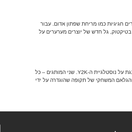
ם חגיגיות כמו מריחת שפתון אדום. עבור
ך בטיקטוק, גל חדש של יוצרים מערערים על
אייקוני ה-Y2K מתאחדים פון דאץ' ו-I.AM.GIA משתפים פעולה לראשונה, חושפים קולקציית קפסולה שמתענגת על נוסטלגיית ה-Y2K. שני המותגים – כל
ת מערך שמבטא את החוצפה והגלאם המשחקי של תקופה שהוגדרה על ידי