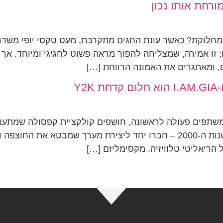
רחת אותו נכון
במחלוקת? כאשר עונת החגים מתקרבת, מעט טקסי יופי משדרי
ום; זו אמירה, שמצליחה להפוך מראה פשוט לחגיגי ומיוחד. א
 ומאתגרים את האמונה הרווחת […]
אחד מהם מזוהה עם הרוח הנועזת של תחילת שנות ה-2000 – חברו יחד ליציר
 הריאליטי טלוויזיה. מקסימליזם […]