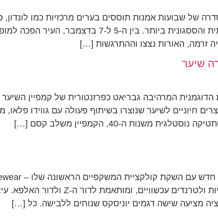
הטים של Art Basel Miami לאחר סדרה של שבועות אמנות תוססים בערים מרכזיות כמ
התנקזה למיאמי – שמזמן נחשבת לזירה היוקרתית והססגונית 
 זרמה, האורות נצצו וההתרגשות […]
ה שיער
 הדוגמנית המרהיבה גבריאט כפרזנטורית של קמפיין השיער
ת ארבעה מוצרים חיוניים לשיער שנוצרו בשיתוף פעולה עם גווידו פ
שנות ה-40, הקמפיין משלב קסם […]
המחויבות של המותג מבוסס קליפורניה למקו
ה מציעה שישה דגמים יוניסקס שנוחים ללבישה. כל […]