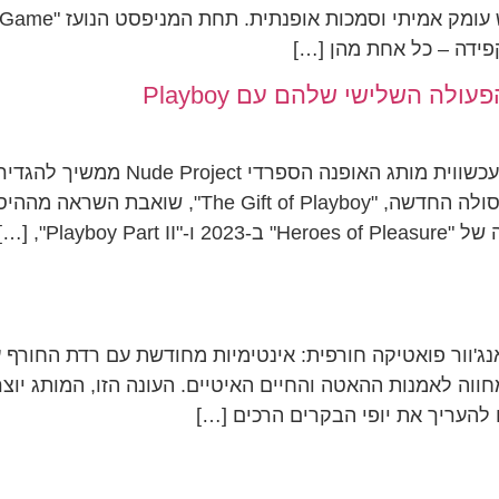
פידה – כל אחת מהן […]
Nude Project ו-Playboy: פרק שלישי 
Playb", […]
Belon מציג את קולקציית חורף 2025 – מחווה לאמנות ההאטה והחיים האיטיים. העונה
להעריך את יופי הבקרים הרכים […]