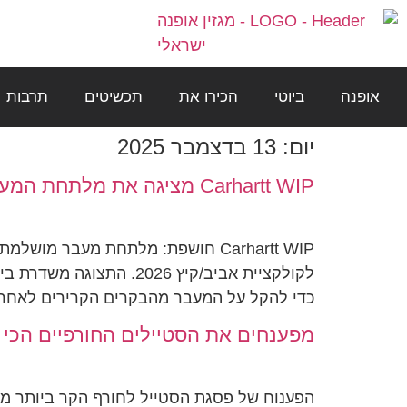
אופנה
ביוטי
הכירו את
תכשיטים
תרבות
יום:
13 בדצמבר 2025
Carhartt WIP מציגה את מלתחת המעבר המושלמת לעונת SS26
לקולקציית אביב/קיץ 026
כדי להקל על המעבר מהבקרים הקרירים לאחר הצהר
מפענחים את הסטיילים החורפיים הכי לוהטים של
הפענוח של פסגת הסטייל לחורף הקר ביותר מג