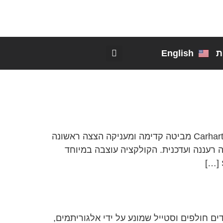
ת
English
Carhartt WIP חושפת: מלתחת מעבר מושלמת לאביב/קיץ 2026 בעוד ששרידי החורף עדיין מורגשים, Carhartt WIP מביטה קדימה ומעניקה הצצה ראשונה
לבין גישה רעננה ועדכנית. הקולקציה עוצבה במיוחד
 חולפים וסטייל שמונע על ידי אלגוריתמים,