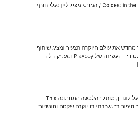
Jordan Brand מתבלטת כמגדלור למי שמחפש עומק אמיתי וסמכות אופנתית. תחת המניפסט הנועז "Coldest in the Game", המותג מציג ליין נעלי חורף
בקוליות עכשווית מותג האופנה הספרדי Nude Project ממשיך להגדיר מחדש את עולם היוקרה הצעיר ומציג שיתוף
פעולה שלישי עם האייקון הנצחי Playboy. הקפסולה החדשה, "The Gift of Playboy", שואבת השראה מההיסטוריה העשירה של Playboy ומעניקה לה
This Belongs To פותח בפניך את עולמות הלואנג'וור פואטיקה חורפית: אינטימיות מחודשת עם רדת החורף על לונדון, מותג ההלבשה התחתונה This
 הזו, המותג יוצר סיפור רב-שכבתי בו יוקרה שקטה וחושניות