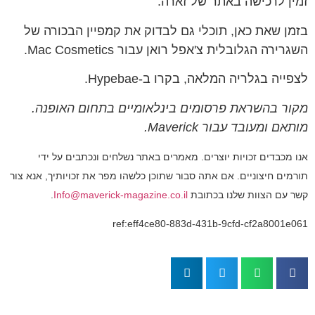
זמין לרכישה באתר של זארה.
בזמן שאת כאן, תוכלי גם לבדוק את קמפיין הבכורה של
השגרירה הגלובלית צ'אפל רואן עבור Mac Cosmetics.
לצפייה בגלריה המלאה, בקרו ב-Hypebae.
מקור בהשראת פרסומים בינלאומיים בתחום האופנה.
מותאם ומעובד עבור Maverick.
אנו מכבדים זכויות יוצרים. מאמרים באתר נשלחים ונכתבים על ידי
תורמים חיצוניים. אם אתה סבור שתוכן כלשהו מפר את זכויותיך, אנא צור
קשר עם הצוות שלנו בכתובת
Info@maverick-magazine.co.il
.
ref:eff4ce80-883d-431b-9cfd-cf2a8001e061